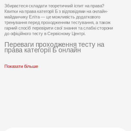
Збираєтеся складати теоретичний іспит на права?
Квитки на права категорії Б з відповідями на онлайн-
майданчику Еліта — це можливість додаткового
тренування перед проходженням тестування, а також
гарний спосіб перевірити свої знання та слабкі сторони
до офіційного тесту в Сервісному Центрі.
Переваги проходження тесту на
права категорії Б онлайн
Чим тестування в онлайн-форматі допоможе студентам?
Показати більше
Пропонуємо кілька переваг:
На навчальній платформі Еліта надано доступ до
всіх актуальних білетів цього року для підготовки до
іспиту теорії. Це дає змогу бути на 100% готовими до
будь-яких питань на іспиті.
Тестування допоможе закріпити весь навчальний
матеріал і підвищити рівень впевненості перед
офіційною екзаменацією.
Проходження питань покаже ваші слабкі місця в
знаннях відповідей, щоб ви могли повторити всі
незрозумілі моменти додатково перед відвідуванням