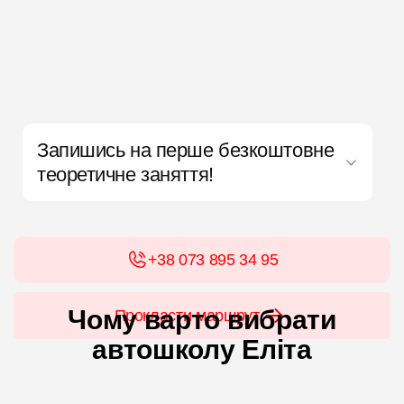
Запишись на перше безкоштовне
теоретичне заняття!
+38 073 895 34 95
Чому варто вибрати
Прокласти маршрут
автошколу Еліта