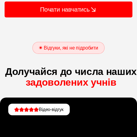
Почати навчатись
Відгуки, які не підробити
Долучайся до числа наших
задоволених учнів
Відео-відгук