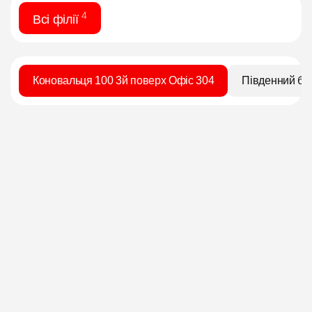
4
Всі філії
Коновальця 100 3й поверх Офіс 304
Південний бу