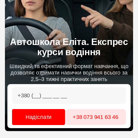
ЦІНИ
ГРАФІК
Автошкола Еліта. Експрес
курси водіння
ІНСТРУКТОРИ
Швидкий та ефективний формат навчання, що
ОНЛАЙН НАВЧАННЯ
дозволяє отримати навички водіння всього за
2,5–3 тижні практичних занять
+38 073 941 63 46