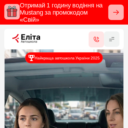
Отримай 1 годину водіння на
Mustang за промокодом
Закрити
«Свій»
RU
UA
КАТЕГОРІЇ
Найкраща автошкола України 2025
ПОСЛУГИ
СЕРТИФІКАТИ
ФІЛІАЛИ
КОНТАКТИ
ВІДГУКИ